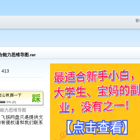
登
能力思维导图.rar
:
413
0%
(
0
)
合能力思维导图