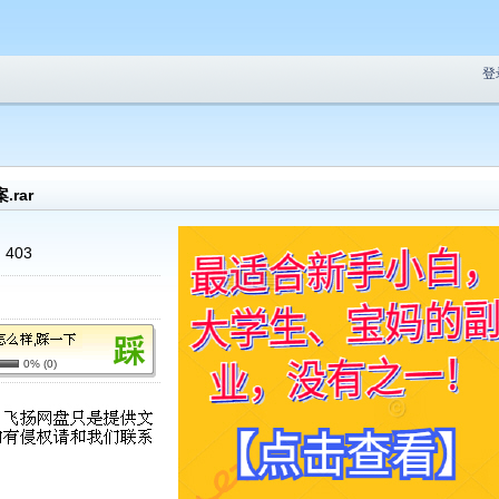
登
rar
:
403
0%
(
0
)